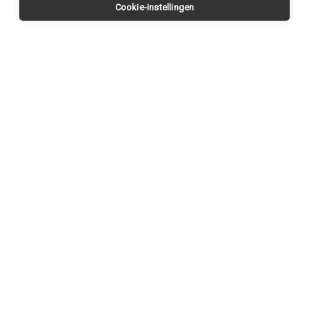
Cookie-instellingen
Request a
CONTACT US
visit