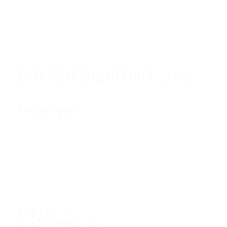
Jan Haringstraat 20 2
Amsterdam
BUY PRICE
€ 450.000,- k.k