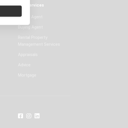
Our services
Selling Agent
Buying Agent
Rental Property
Management Services
Appraisals
Advice
Mortgage