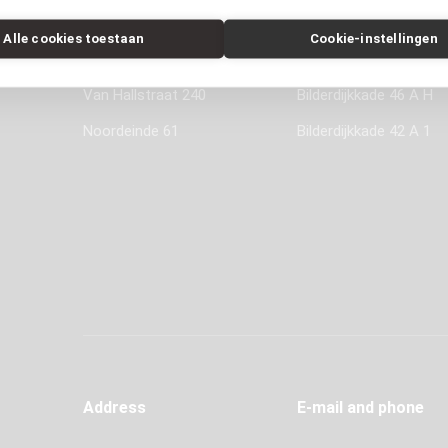
Recent buy offers
Recent rent offers
Alle cookies toestaan
Cookie-instellingen
Leerdamhof 7
Cruquiusweg 105 B
Van Hallstraat 240
Bilderdijkkade 46 A H
Noordeinde 61
Bilderdijkkade 42 A 1
Address
E-mail and phone